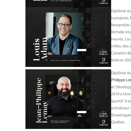
Diplômé du 
humaines,
l’ensemble 
l’échelle in
heures, Lou
milieu des a
Canada’s Be
Mail en 202
Diplômé du
Philippe L
et Dévelop
2019 à titr
Sportif. Il 
entraîneur-
Shawinigan 
Québec.