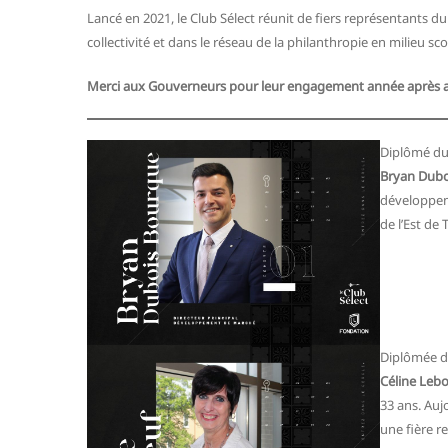
Lancé en 2021, le Club Sélect réunit de fiers représentants du
collectivité et dans le réseau de la philanthropie en milieu sc
Merci aux Gouverneurs pour leur engagement année après 
Diplômé du
Bryan Dubo
développem
de l’Est de 
Diplômée d
Céline Leb
33 ans. Aujo
une fière r