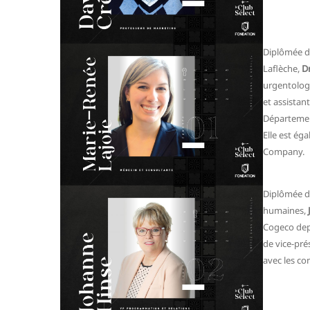
Diplômée du
Laflèche,
Dr
urgentologu
et assistan
Département
Elle est é
Company.
Diplômée d
humaines,
Cogeco depu
de vice-pr
avec les c