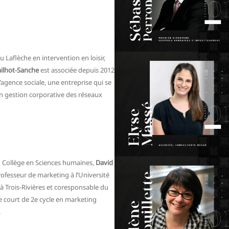
 Laflèche en intervention en loisir,
ilhot-Sanche
est associée depuis 2012
’agence sociale, une entreprise qui se
en gestion corporative des réseaux
 Collège en Sciences humaines,
David
rofesseur de marketing à l’Université
 Trois-Rivières et coresponsable du
court de 2e cycle en marketing
.