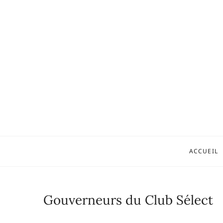
Skip
to
content
Fondation
ACCUEIL
Gouverneurs du Club Sélect