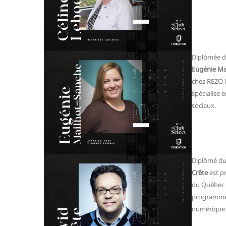
Diplômée du
Eugénie Ma
chez REZO l
spécialise 
sociaux.
Diplômé du
Crête
est p
du Québec à
programme 
numérique