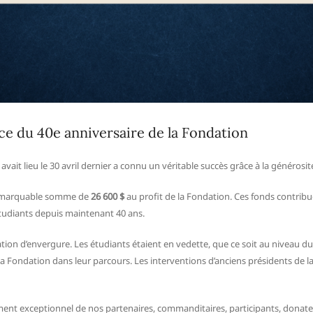
ce du 40e anniversaire de la Fondation
avait lieu le 30 avril dernier a connu un véritable succès grâce à la généros
 remarquable somme de
26 600 $
au profit de la Fondation. Ces fonds contrib
étudiants depuis maintenant 40 ans.
ion d’envergure. Les étudiants étaient en vedette, que ce soit au niveau du
 Fondation dans leur parcours. Les interventions d’anciens présidents de l
ment exceptionnel de nos partenaires, commanditaires, participants, donate