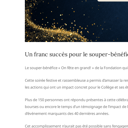
Un franc succès pour le souper-bénéfi
Le souper-bénéfice « On fête en grand! » de la Fondation qui 
Cette soirée festive et rassembleuse a permis d’amasser la
les actions qui ont un impact concret pour le Collège et ses 
Plus de 150 personnes ont répondu présentes à cette célébrat
bourses ou encore le temps d’un témoignage de l’impact de la
d’événement marquants des 40 dernières années.
Cet accomplissement n’aurait pas été possible sans l’engage